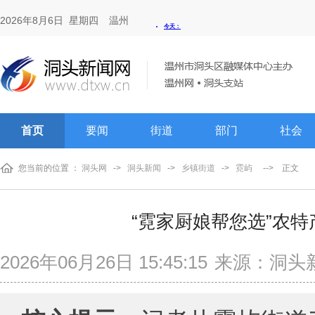
2026年8月6日 星期四
温州
首页
要闻
街道
部门
社会
您当前的位置 ：
洞头网
->
洞头新闻
->
乡镇街道
->
霓屿
-->
正文
“霓家厨娘帮您选”农
2026年06月26日 15:45:15
来源：洞头