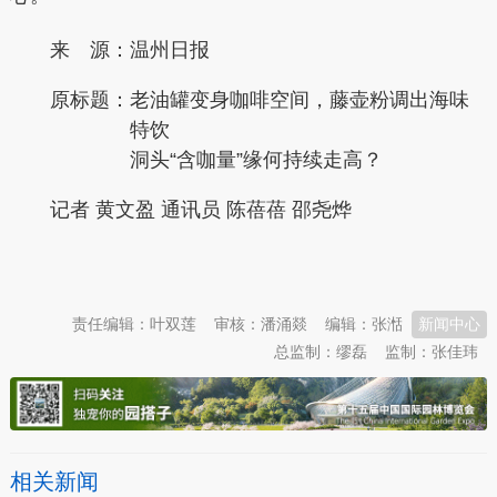
来 源：温州日报
原标题：
老油罐变身咖啡空间，藤壶粉调出海味
特饮
洞头“含咖量”缘何持续走高？
记者 黄文盈 通讯员 陈蓓蓓 邵尧烨
本文转自：
温州新闻网 66wz.com
责任编辑：叶双莲
审核：潘涌燚
编辑：张湉
新闻中心
总监制：缪磊
监制：张佳玮
相关新闻