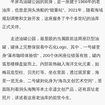
半屏岛油罐公园的前身，是一座建于1966年的老
油库，也曾是洞头渔船的“能量站”。2021年，随着海域
规划调整和文旅开发，这座服务了半个多世纪的油库
正式关停。
走进油罐公园，最显眼的当属眼前这两座巨型油
罐，罐体上完整保留着中石化Logo。其中，一号罐变
身“瀑布咖啡体验馆”，200个休闲座位错落有致，罐内
弧形楼梯盘旋而上。内部装饰融入海洋文化元素，如
梅花造型柱、贝壳灯等。坐在里面，透过观景窗，海
景一览无余。二号罐则化身为“海岛文创艺术空间”，里
面陈列着洞头海陶等本土非遗文创产品，还有原址老
照片，讲述着这座老油库的前世今生。