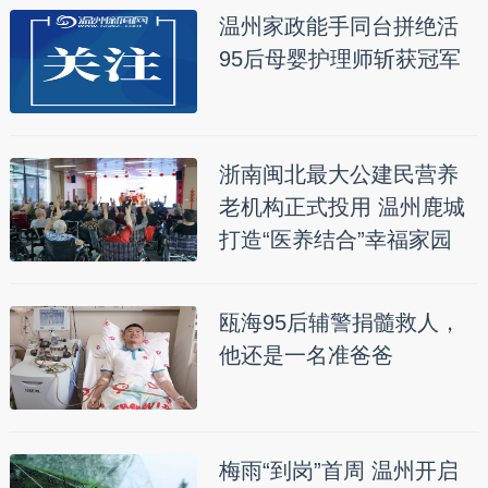
温州家政能手同台拼绝活
95后母婴护理师斩获冠军
浙南闽北最大公建民营养
老机构正式投用 温州鹿城
打造“医养结合”幸福家园
瓯海95后辅警捐髓救人，
他还是一名准爸爸
梅雨“到岗”首周 温州开启