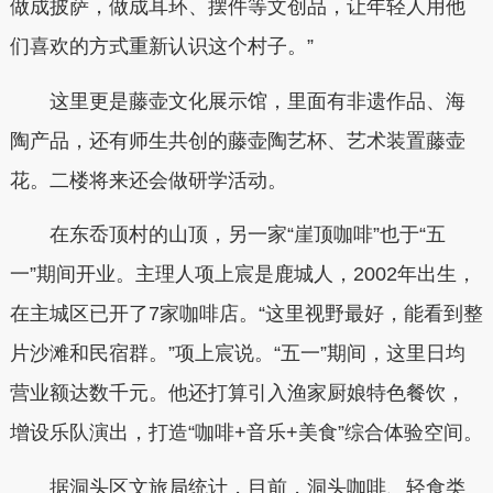
做成披萨，做成耳环、摆件等文创品，让年轻人用他
们喜欢的方式重新认识这个村子。”
这里更是藤壶文化展示馆，里面有非遗作品、海
陶产品，还有师生共创的藤壶陶艺杯、艺术装置藤壶
花。二楼将来还会做研学活动。
在东岙顶村的山顶，另一家“崖顶咖啡”也于“五
一”期间开业。主理人项上宸是鹿城人，2002年出生，
在主城区已开了7家咖啡店。“这里视野最好，能看到整
片沙滩和民宿群。”项上宸说。“五一”期间，这里日均
营业额达数千元。他还打算引入渔家厨娘特色餐饮，
增设乐队演出，打造“咖啡+音乐+美食”综合体验空间。
据洞头区文旅局统计，目前，洞头咖啡、轻食类