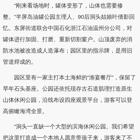
“刚来看场地时，罐体变形了，山体也需要修
整。”半屏岛油罐公园主理人、90后洞头姑娘叶倩影回
忆。东屏街道联合中国石化浙江石油温州分公司，对
罐体进行加固、打磨、重新切割窗户。山顶废弃的消
防水池被改造成人造瀑布；园区里的指示牌，是用旧
管道焊成的。
园区里有一家主打本土海鲜的“渔宴餐厅”，保留了
早年石头基座。公园还依托现存古石道肌理打造原生
山体休闲公园，沿线布设四座观景平台，游客可以登
高俯瞰海湾全景。
“洞头一直缺一个大型的滨海休闲公园。我们希望
把这里打造成一个本地人愿意带孩子来，游客来了不