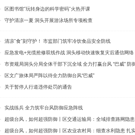
区图书馆"玩转身边的科学密码"火热开课
·
守护清凉一夏 洞头开展游泳场所专项检查
·
清凉"食"刻守护！ 市监部门筑牢冷饮食品安全防线
·
应急发电+光缆抢修双线作战 洞头移动快速恢复灾后通信网络
·
市资规局洞头分局全体干部下沉全域 全力打赢台风 “巴威” 防
·
区文广旅体局严阵以待全力防御台风“巴威”
·
关于暂停人行道违停处罚的通告
·
实战练兵 全力筑牢台风防御应急阵线
·
超级台风，如何超强防御丨区交通运输局：全域排查路网隐患
·
超级台风，如何超强防御丨区农业农村局：细查水利隐患 扎
·