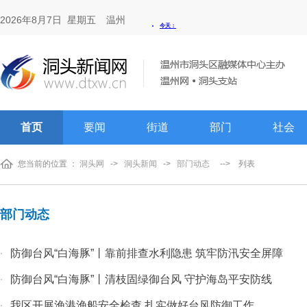
2026年8月7日 星期五
温州
首页
要闻
街道
部门
社会
您当前的位置 ：
洞头网
->
洞头新闻
->
部门动态
-->
列表
部门动态
防御台风“白海豚”丨靠前排查水利隐患 筑牢防汛安全屏障
·
防御台风“白海豚”丨清枝固绿御台风 守护海岛平安防线
·
我区开展渔港渔船安全检查 扎实做好台风防御工作
·