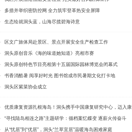
多措并举织密防控网 全力筑牢登革热安全屏障
·
生态绘就洞头蓝，山海尽揽碧海诗意
·
区文广旅体局赴景区、景点开展安全生产检查工作
·
洞头原创音乐《海的味道她知道》亮相市赛
·
洞头原创特色节目亮相第十五届国际园林博览会闭幕式
·
书香消酷暑 阅享好时光 图书馆成市民暑期文化打卡地
·
洞头区紫菜协会成立
·
优质康复资源扎根海岛！洞头携手中国康复研究中心，迈入康
·
“寻找陆岛相连之路”主题研学：循档案忆蝶变 逐薪火传奋斗
·
从“忧居”到“优居”，洞头“兰草宜居”温暖海岛困难家庭
·