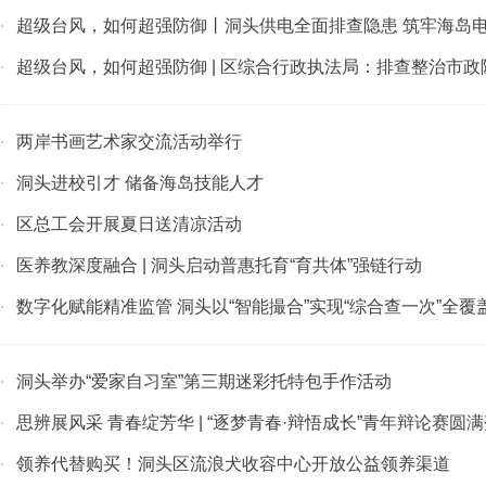
超级台风，如何超强防御丨洞头供电全面排查隐患 筑牢海岛
·
超级台风，如何超强防御 | 区综合行政执法局：排查整治市政
·
两岸书画艺术家交流活动举行
·
洞头进校引才 储备海岛技能人才
·
区总工会开展夏日送清凉活动
·
医养教深度融合 | 洞头启动普惠托育“育共体”强链行动
·
数字化赋能精准监管 洞头以“智能撮合”实现“综合查一次”全覆
·
洞头举办“爱家自习室”第三期迷彩托特包手作活动
·
思辨展风采 青春绽芳华 | “逐梦青春·辩悟成长”青年辩论赛圆
·
领养代替购买！洞头区流浪犬收容中心开放公益领养渠道
·