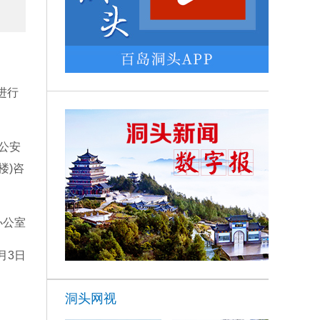
进行
公安
楼)咨
办公室
月3日
洞头网视