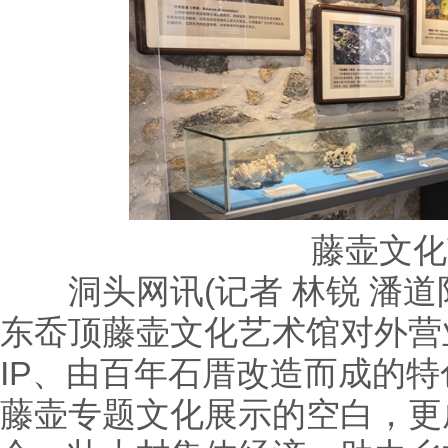
藤壶文化
洞头网讯(记者 林锐 潘道阳
东岙顶藤壶文化艺术馆对外营
IP、由百年石厝改造而成的
藤壶专题文化展示的空白，更