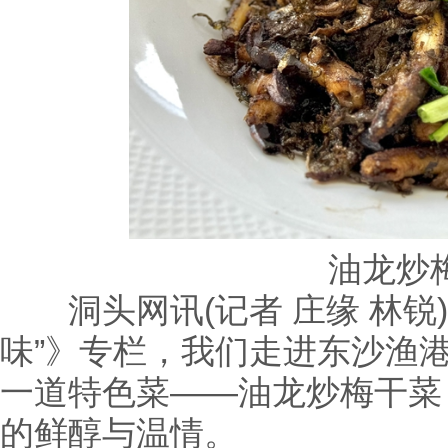
油龙炒
洞头网讯(记者 庄缘 林锐)
味”》专栏，我们走进东沙渔
一道特色菜——油龙炒梅干菜
的鲜醇与温情。