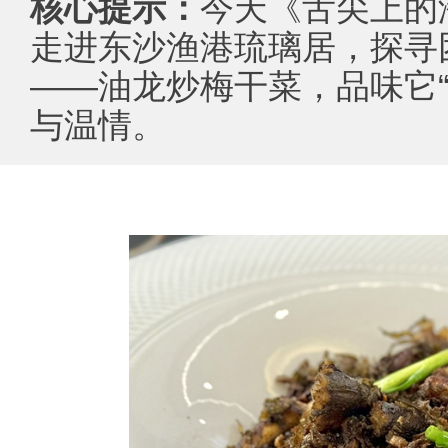
核心提示：
今天《舌尖上的
走进东沙渔港琉璃居，探寻
——油龙炒梅干菜，品味它“
与温情。