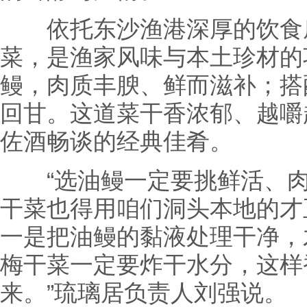
依托东沙渔港深厚的饮食底
菜，是渔家风味与本土珍材的
鳗，肉质丰腴、鲜而滋补；搭
回甘。这道菜干香浓郁、越嚼
佐酒畅谈的经典佳肴。
“选油鳗一定要挑鲜活、肉
干菜也得用咱们洞头本地的才
一是把油鳗的黏液处理干净，
梅干菜一定要炸干水分，这样
来。”琉璃居负责人刘强说。