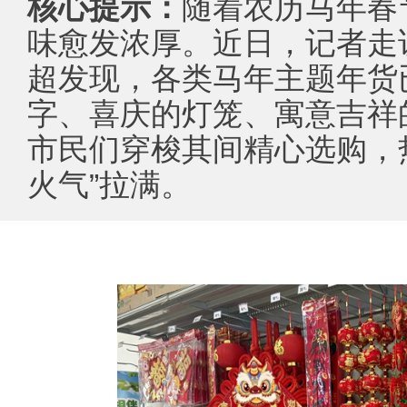
核心提示：
随着农历马年春
味愈发浓厚。近日，记者走
超发现，各类马年主题年货
字、喜庆的灯笼、寓意吉祥
市民们穿梭其间精心选购，
火气”拉满。