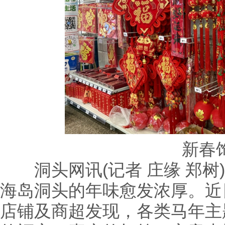
新春
洞头网讯(记者 庄缘 郑树
海岛洞头的年味愈发浓厚。近
店铺及商超发现，各类马年主