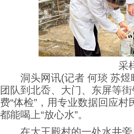
采
洞头网讯(记者 何琰 苏煜
团队到北岙、大门、东屏等街
费“体检”，用专业数据回应
都能喝上“放心水”。
在大王殿村的一处水井旁，