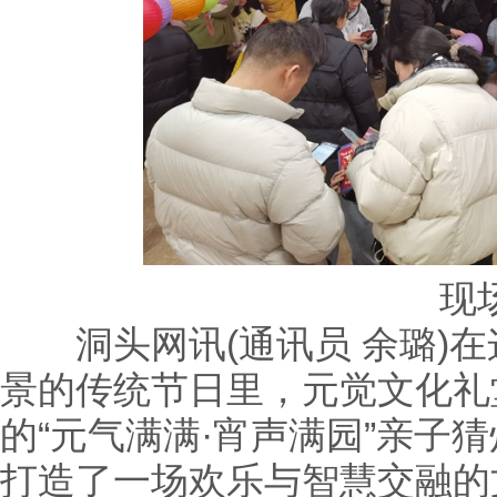
现
洞头网讯(通讯员 余璐)在
景的传统节日里，元觉文化礼
的“元气满满·宵声满园”亲子
打造了一场欢乐与智慧交融的