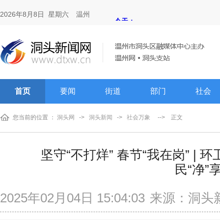
2026年8月8日 星期六
温州
首页
要闻
街道
部门
社会
您当前的位置 ：
洞头网
->
洞头新闻
->
社会万象
-->
正文
坚守“不打烊” 春节“我在岗” |
民“净”
2025年02月04日 15:04:03
来源：洞头