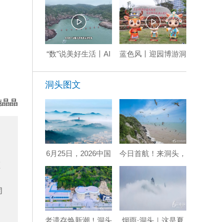
“数”说美好生活丨AI
蓝色风丨迎园博游洞
牧渔，洞头声波牧场
头：海上花园 全景
绘就智慧渔业新图景
山海
洞头图文
施晶晶
6月25日，2026中国
今日首航！来洞头，
海岛（洞头）摄影嘉
赴一场山海鸥鸣之
须
年华启幕！
约！
同
老遗存焕新潮！洞头
烟雨·洞头｜这是夏