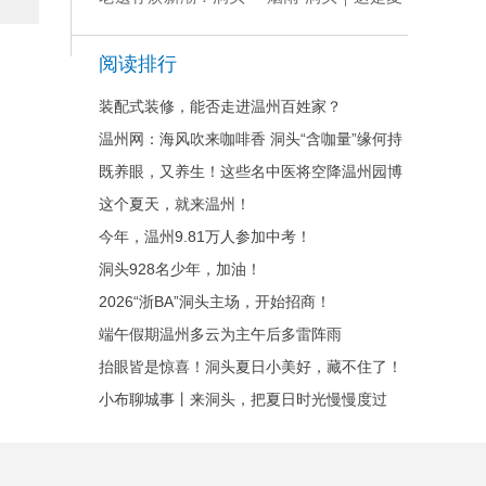
半屏岛油罐公园惊艳
日独有的意境
开园
阅读排行
装配式装修，能否走进温州百姓家？
温州网：海风吹来咖啡香 洞头“含咖量”缘何持
续走高？
既养眼，又养生！这些名中医将空降温州园博
园
这个夏天，就来温州！
今年，温州9.81万人参加中考！
洞头928名少年，加油！
2026“浙BA”洞头主场，开始招商！
端午假期温州多云为主午后多雷阵雨
抬眼皆是惊喜！洞头夏日小美好，藏不住了！
小布聊城事丨来洞头，把夏日时光慢慢度过