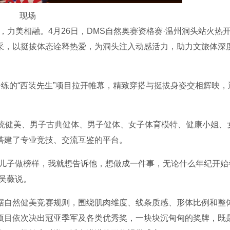
现场
，力美相融。4月26日，DMS自然奥赛资格赛·温州洞头站火热
采，以挺拔体态诠释热爱，为洞头注入动感活力，助力文旅体深
练的“西装先生”项目拉开帷幕，精致穿搭与挺拔身姿交相辉映，
健美、男子古典健体、男子健体、女子体育模特、健康小姐、
搭建了专业竞技、交流互鉴的平台。
儿子做榜样，我就想告诉他，想做成一件事，无论什么年纪开始
吴薇说。
自然健美竞赛规则，围绕肌肉维度、线条质感、形体比例和整
项目依次决出冠亚季军及各类优秀奖，一块块沉甸甸的奖牌，既