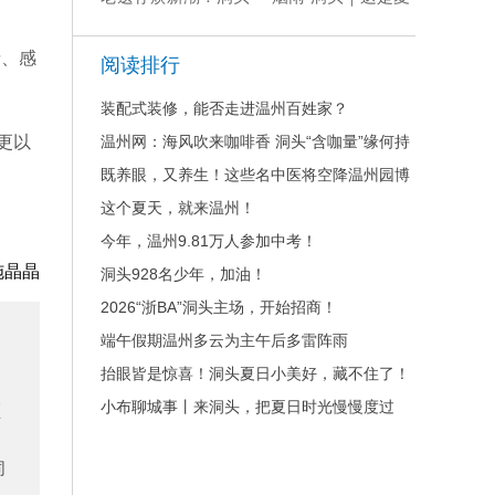
半屏岛油罐公园惊艳
日独有的意境
开园
情、感
阅读排行
装配式装修，能否走进温州百姓家？
更以
温州网：海风吹来咖啡香 洞头“含咖量”缘何持
续走高？
既养眼，又养生！这些名中医将空降温州园博
园
这个夏天，就来温州！
今年，温州9.81万人参加中考！
施晶晶
洞头928名少年，加油！
2026“浙BA”洞头主场，开始招商！
端午假期温州多云为主午后多雷阵雨
抬眼皆是惊喜！洞头夏日小美好，藏不住了！
小布聊城事丨来洞头，把夏日时光慢慢度过
须
同