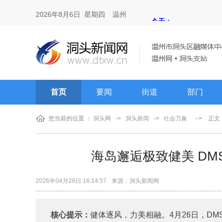
2026年8月6日 星期四
温州
首页
要闻
街道
部门
您当前的位置 ：
洞头网
->
洞头新闻
->
社会万象
-->
正文
海岛邂逅极致健美 D
2026年04月28日 16:14:57
来源：洞头新闻网
核心提示：
健体逐风，力美相融。4月26日，D