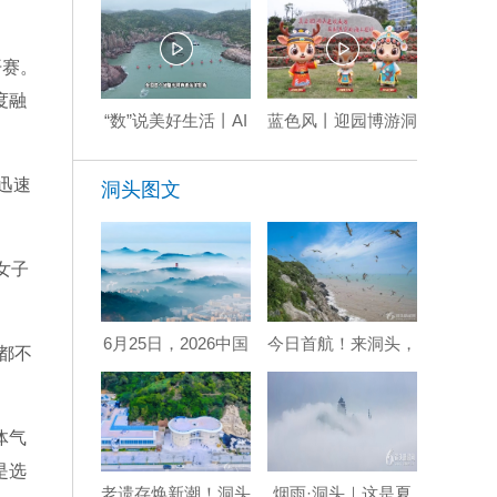
开赛。
度融
“数”说美好生活丨AI
蓝色风丨迎园博游洞
牧渔，洞头声波牧场
头：海上花园 全景
绘就智慧渔业新图景
山海
迅速
洞头图文
女子
6月25日，2026中国
今日首航！来洞头，
都不
海岛（洞头）摄影嘉
赴一场山海鸥鸣之
年华启幕！
约！
体气
是选
老遗存焕新潮！洞头
烟雨·洞头｜这是夏