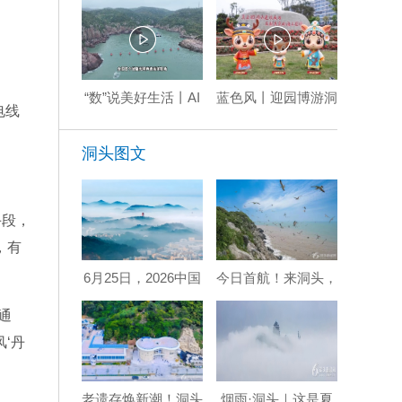
“数”说美好生活丨AI
蓝色风丨迎园博游洞
电线
牧渔，洞头声波牧场
头：海上花园 全景
绘就智慧渔业新图景
山海
洞头图文
手段，
，有
6月25日，2026中国
今日首航！来洞头，
海岛（洞头）摄影嘉
赴一场山海鸥鸣之
年华启幕！
约！
通
‘丹
。
老遗存焕新潮！洞头
烟雨·洞头｜这是夏