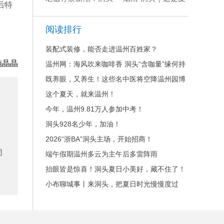
后特
半屏岛油罐公园惊艳
日独有的意境
开园
阅读排行
装配式装修，能否走进温州百姓家？
施晶晶
温州网：海风吹来咖啡香 洞头“含咖量”缘何持
续走高？
既养眼，又养生！这些名中医将空降温州园博
园
这个夏天，就来温州！
今年，温州9.81万人参加中考！
洞头928名少年，加油！
须
2026“浙BA”洞头主场，开始招商！
同
端午假期温州多云为主午后多雷阵雨
抬眼皆是惊喜！洞头夏日小美好，藏不住了！
小布聊城事丨来洞头，把夏日时光慢慢度过