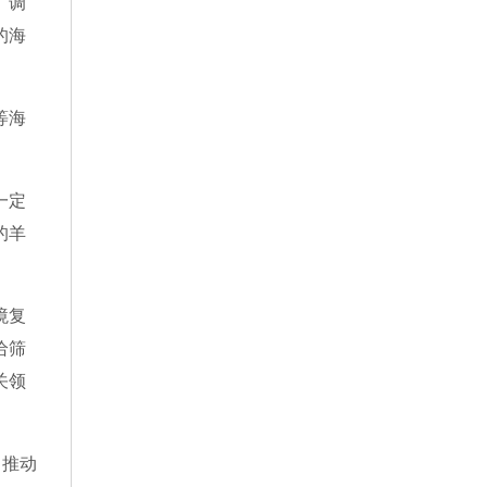
、调
的海
等海
一定
的羊
境复
给筛
关领
，推动