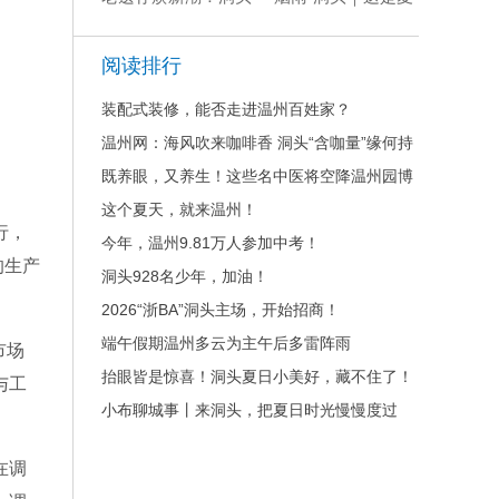
半屏岛油罐公园惊艳
日独有的意境
开园
阅读排行
装配式装修，能否走进温州百姓家？
温州网：海风吹来咖啡香 洞头“含咖量”缘何持
续走高？
既养眼，又养生！这些名中医将空降温州园博
园
这个夏天，就来温州！
行，
今年，温州9.81万人参加中考！
的生产
洞头928名少年，加油！
2026“浙BA”洞头主场，开始招商！
端午假期温州多云为主午后多雷阵雨
市场
抬眼皆是惊喜！洞头夏日小美好，藏不住了！
与工
小布聊城事丨来洞头，把夏日时光慢慢度过
在调