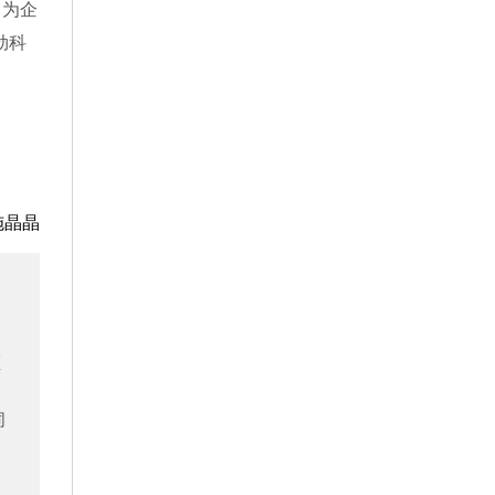
，为企
劲科
施晶晶
须
同