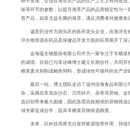
研中发现，企业在海苔类产品的生产工艺上有待改进
味等环节的参数，以提升海苔产品的品质稳定性与一
苔产品，如富含益生菌的海苔，满足消费者对健康食
诚意药业作为洞头区的医药龙头企业，在海洋生物
洋生物资源在药品及保健品开发方面的应用展开了深
金海蕴生物股份有限公司作为一家专注于羊栖菜精
的成绩。目前已与宋达峰博士建立长期合作，共同开
栖菜废水则制成鲍鱼饲料，形成绿色可循环的全产业
最后一站，博士团队走访了温州佳海食品有限公司
杂，采摘后常混杂沙石、贝壳碎片、杂草等异物。这
选识别带来极大困难，因此急需高效精准的异物筛选
域专家促成合作，提高羊栖菜异物筛选精度。
未来，区科技局将充分发挥桥梁纽带作用，持续深化