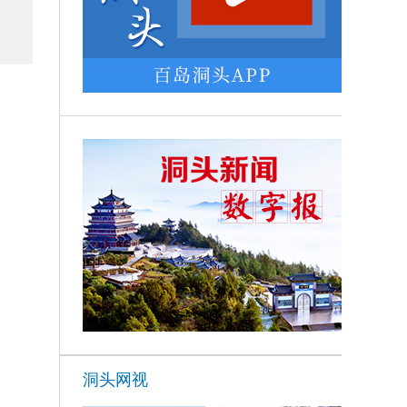
了
。
洞头网视