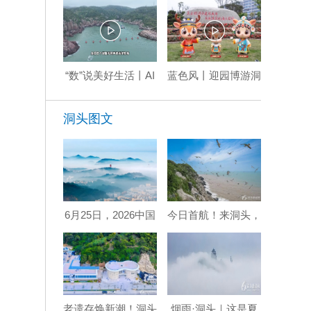
“数”说美好生活丨AI
蓝色风丨迎园博游洞
牧渔，洞头声波牧场
头：海上花园 全景
绘就智慧渔业新图景
山海
洞头图文
6月25日，2026中国
今日首航！来洞头，
海岛（洞头）摄影嘉
赴一场山海鸥鸣之
年华启幕！
约！
老遗存焕新潮！洞头
烟雨·洞头｜这是夏