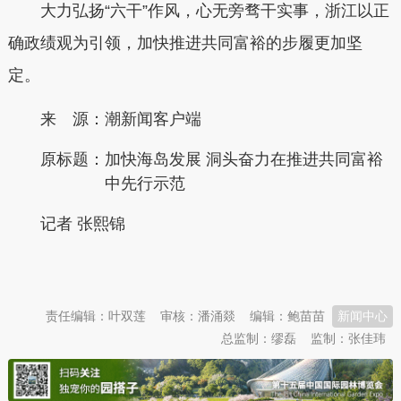
大力弘扬“六干”作风，心无旁骛干实事，浙江以正
确政绩观为引领，加快推进共同富裕的步履更加坚
定。
来 源：潮新闻客户端
原标题：
加快海岛发展 洞头奋力在推进共同富裕
中先行示范
记者 张熙锦
本文转自：
温州新闻网 66wz.com
责任编辑：叶双莲
审核：潘涌燚
编辑：鲍苗苗
新闻中心
总监制：缪磊
监制：张佳玮