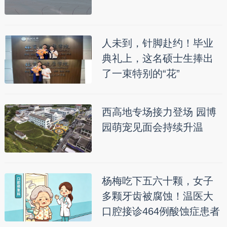
人未到，针脚赴约！毕业
典礼上，这名硕士生捧出
了一束特别的“花”
西高地专场接力登场 园博
园萌宠见面会持续升温
杨梅吃下五六十颗，女子
多颗牙齿被腐蚀！温医大
口腔接诊464例酸蚀症患者