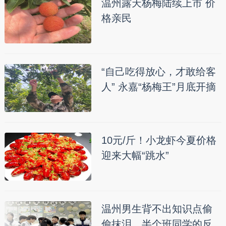
温州露天杨梅陆续上市 价
格亲民
“自己吃得放心，才敢给客
人” 永嘉“杨梅王”月底开摘
10元/斤！小龙虾今夏价格
迎来大幅“跳水”
温州男生背不出知识点偷
偷抹泪，半个班同学的反