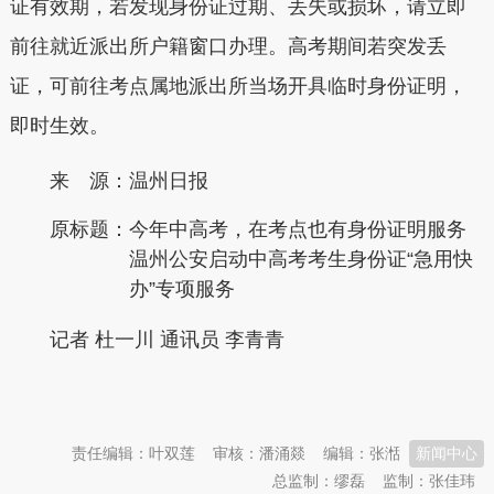
证有效期，若发现身份证过期、丢失或损坏，请立即
前往就近派出所户籍窗口办理。高考期间若突发丢
证，可前往考点属地派出所当场开具临时身份证明，
即时生效。
来 源：温州日报
原标题：
今年中高考，在考点也有身份证明服务
温州公安启动中高考考生身份证“急用快
办”专项服务
记者 杜一川 通讯员 李青青
本文转自：
温州新闻网 66wz.com
责任编辑：叶双莲
审核：潘涌燚
编辑：张湉
新闻中心
总监制：缪磊
监制：张佳玮