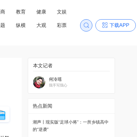
浙商
教育
健康
文娱
专题
纵横
大观
彩票
下载APP
本文记者
何泠瑶
我手写我心
热点新闻
潮声丨现实版“足球小将”：一所乡镇高中
的“逆袭”