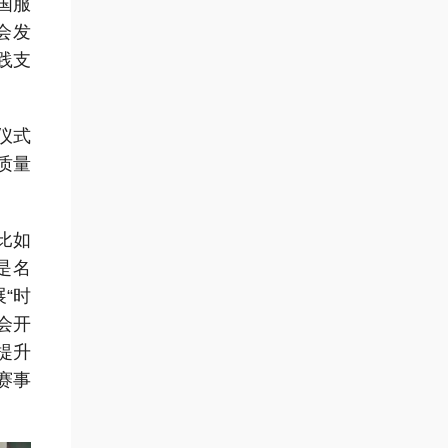
国服
会发
践支
仪式
质量
比如
是名
“时
会开
提升
赛事