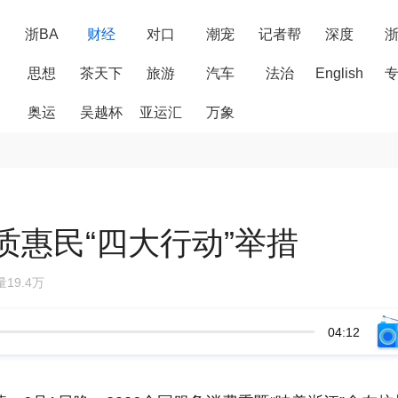
浙BA
财经
对口
潮宠
记者帮
深度
思想
茶天下
旅游
汽车
法治
English
奥运
吴越杯
亚运汇
万象
质惠民“四大行动”举措
19.4万
04:12