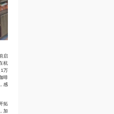
前启
在杭
1万
咖啡
，感
开拓
，加