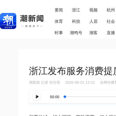
要闻
浙江
视频
杭州
体育
科技
人居
社会
时事
潮鸣号
潮客
直播
浙江发布服务消费提
潮新闻
记者 何泠瑶
2026-06-01 13:22
全网传播量
00:00