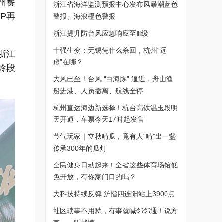
州餐
浙江省海洋监测预报中心发布风暴潮蓝色
P再
警报、海浪橙色警报
浙江提升防台风应急响应至Ⅲ级
十强生变：无锡凭什么杀回，杭州“远
浙江
虑”在哪？
龄段
大风已至！台风 “白海豚” 逼近，舟山渔
船进港、人员撤离、航线全停
杭州直达海边新选择！杭台高铁温玉段明
天开通，车票今天17时起发售
节气玩家｜立秋啃瓜，竟有人“啃”出一盏
传承300年的瓜灯
全民健身日动起来！全省这些体育场馆低
免开放，有你家门口的吗？
大科技持续反弹 沪指四连阳站上3900点
社区琐事不用愁，有事就喊邻邻通！说方