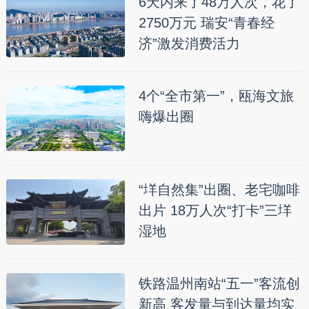
6天内来了48万人次，花了
2750万元 瑞安“青春经
济”激发消费活力
4个“全市第一”，瓯海文旅
嗨爆出圈
“垟自然集”出圈、老宅咖啡
出片 18万人次“打卡”三垟
湿地
铁路温州南站“五一”客流创
新高 客发量与到达量均实