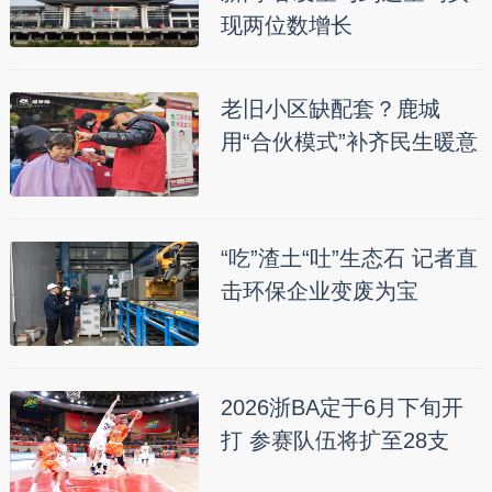
现两位数增长
老旧小区缺配套？鹿城
用“合伙模式”补齐民生暖意
“吃”渣土“吐”生态石 记者直
击环保企业变废为宝
2026浙BA定于6月下旬开
打 参赛队伍将扩至28支