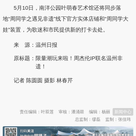
5月10日，南洋公园叶萌春艺术馆还将同步落
地“周同学之遇见非遗”线下官方实体店铺和“周同学大
娃”装置，为歌迷和市民提供新的打卡去处。
来 源：温州日报
原标题：
限量潮玩来啦！周杰伦IP联名温州非
遗！
记者 陈圆圆 摄影 林春芹
本文转自：
温州新闻网 66wz.com
责任编辑：叶双莲
审核：潘涌燚
编辑：杨丽
新闻中心
总监制：缪磊
监制：张佳玮