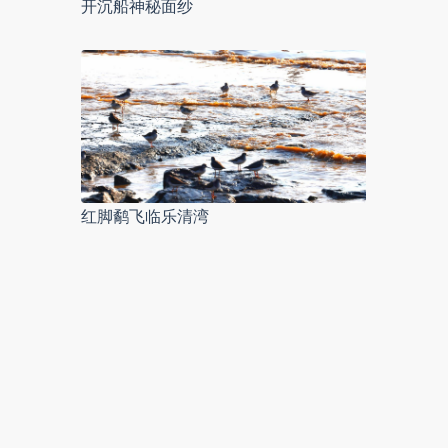
开沉船神秘面纱
红脚鹬飞临乐清湾