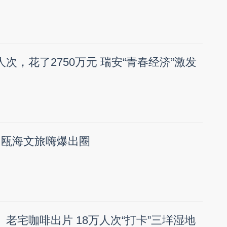
人次，花了2750万元 瑞安“青春经济”激发
”，瓯海文旅嗨爆出圈
、老宅咖啡出片 18万人次“打卡”三垟湿地