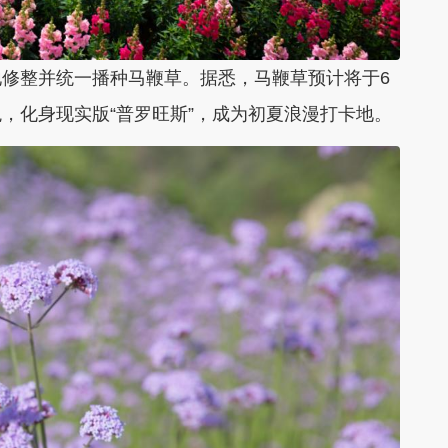
修整并统一播种马鞭草。据悉，
马鞭草预计将于6
，化身现实版“普罗旺斯”，成为初夏浪漫打卡地
。