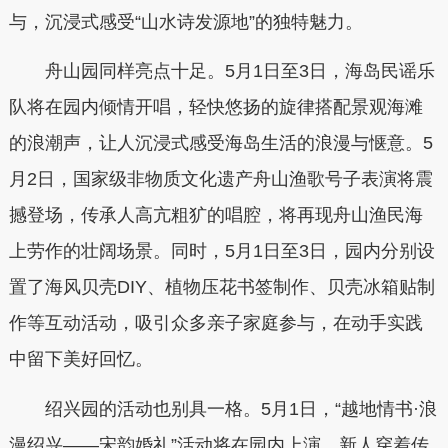
与，沉浸式感受“山水诗发源地”的独特魅力。
舟山园同样亮点十足。5月1日至3日，海岛民谣乐
队将在园内倾情开唱，轻快悠扬的旋律搭配景观海滩
的浪潮声，让人沉浸式感受海岛生活的浪漫与惬意。5
月2日，国家级非物质文化遗产舟山渔歌号子表演将震
撼登场，传承人高亢粗犷的唱腔，将再现舟山渔民海
上劳作的壮阔场景。同时，5月1日至3日，园内分别设
置了海风贝壳DIY、植物压花书签制作、贝壳冰箱贴制
作等互动活动，吸引众多亲子家庭参与，在动手实践
中留下美好回忆。
绍兴园的活动也别具一格。5月1日，“越地情书·浪
漫绍兴——宋韵婚礼”活动将在园内上演，新人穿着传