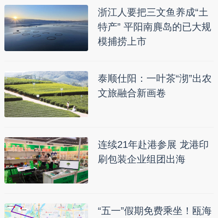
浙江人要把三文鱼养成“土
特产” 平阳南麂岛的已大规
模捕捞上市
泰顺仕阳：一叶茶“沏”出农
文旅融合新画卷
连续21年赴港参展 龙港印
刷包装企业组团出海
“五一”假期免费乘坐！瓯海