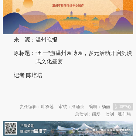
来 源：温州晚报
原标题：
“五一”游温州园博园，多元活动开启沉浸
式文化盛宴
记者 陈培培
本文转自：
温州新闻网 66wz.com
责任编辑：叶双莲
审核：潘涌燚
编辑：杨丽
新闻中心
总监制：缪磊
监制：张佳玮