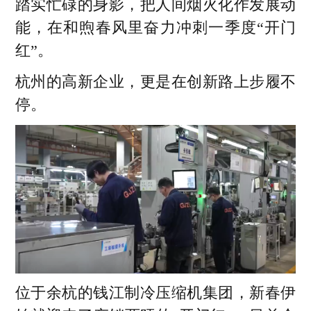
势头
踏实忙碌的身影，把人间烟火化作发展动
多地企业实现满产满销，订单已排至2028
能，在和煦春风里奋力冲刺一季度“开门
02
年，通过扩产与研发并举，向高端市场稳
红”。
步迈进
杭州的高新企业，更是在创新路上步履不
重点工程项目全面提速，256个在建重点项
03
停。
目完成复工检查并全面复产，建设者以精
密技术保障工程进度
智能制造与绿色升级同步推进，湖州、杭
04
州等地企业加快智能工厂建设，推动AI创
新与绿色智造发展
海洋经济与交通基建持续发力，舟山远洋
05
渔业基地满负荷运转，甬舟高速复线工程
加紧施工，助力区域经济高质量发展
位于余杭的钱江制冷压缩机集团，新春伊
以上内容由AI大模型生成，仅供参考