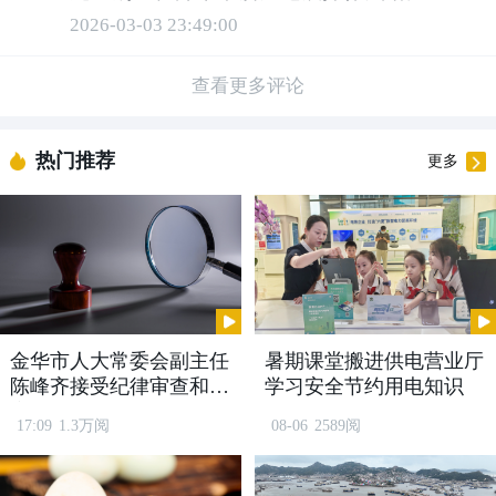
2026-03-03 23:49:00
查看更多评论
平湖巨传电子的员工也在这个团圆的节日
里驻守在了岗位上，新增的机器人生产线
热门推荐
更多
即将投用，员工们笑着说，跟着企业一起
成长，日子越来越有奔头。
金华市人大常委会副主任
暑期课堂搬进供电营业厅
陈峰齐接受纪律审查和监
学习安全节约用电知识
察调查
17:09
1.3万阅
08-06
2589阅