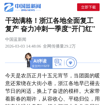
干劲满格！浙江各地全面复工
复产 奋力冲刺一季度“开门红”
中国蓝新闻
2026-03-03 14:48:06
全网传播量
29.2万
AI伴读
全文约1152字
关键词
压缩机
光纤
产城之窗
今天是农历正月十五元宵节，当团圆的暖
精密机械
智能叉车
远洋渔业
意还萦绕在大街小巷，浙江各地早已褪去
节日的闲适，换上了奋进的模样。大家带
浙江各地在元宵节后迅速复工复产，全力
01
着新春的期许，从容收心、平稳归位，用
冲刺一季度“开门红”，展现经济发展的强劲