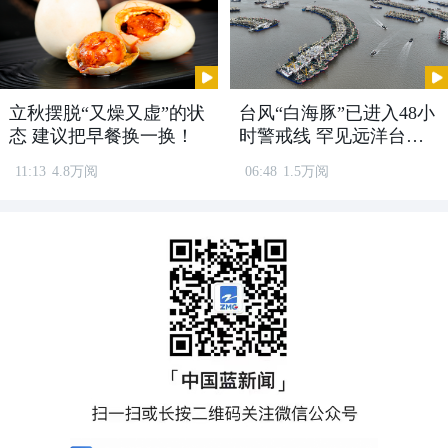
在舟山，甬舟高速复线一期也吹响了复工
号角。天彩坑岗隧道里，工人们忙着加固
衬砌模板，为年内全线贯通做足准备。
立秋摆脱“又燥又虚”的状
台风“白海豚”已进入48小
态 建议把早餐换一换！
时警戒线 罕见远洋台风
将登陆我国
11:13
4.8万阅
06:48
1.5万阅
元宵节，班组人员早早到岗，带着家人的
期盼，铆足劲头扎根一线，桥梁施工、隧
道掘进同步推进，让交通大动脉在春日里