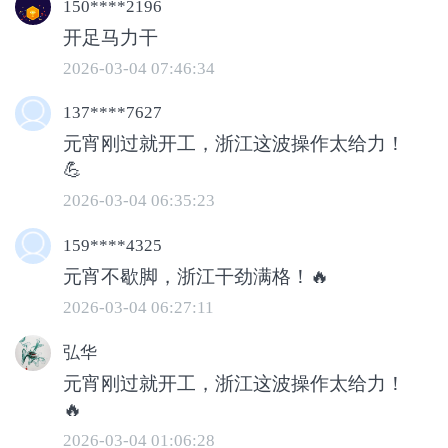
150****2196
开足马力干
2026-03-04 07:46:34
137****7627
元宵刚过就开工，浙江这波操作太给力！
这个有着73米超大跨度的地标项目，正像
💪
搭“空中积木”一般，一点点勾勒城市新轮
2026-03-04 06:35:23
廓。建设者们用精密技术与细心坚守，让
159****4325
巨型钢铁穹顶稳稳矗立。不止于此，科创
元宵不歇脚，浙江干劲满格！🔥
中心一期、文化艺术中心等一批重点工程
2026-03-04 06:27:11
也同步提速，256个在建重点工程全部完
成复工检查，元宵节全面复产，城市建设
弘华
的脚步轻快又坚定。
元宵刚过就开工，浙江这波操作太给力！
🔥
2026-03-04 01:06:28