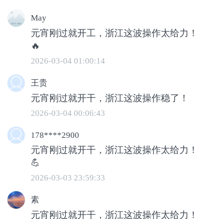
May
元宵刚过就开工，浙江这波操作太给力！
🔥
2026-03-04 01:00:14
王贵
今天，平湖博亚精密机械的员工们也全部
元宵刚过就开干，浙江这波操作稳了！
到岗，企业订单已排到8月，大家带着开
2026-03-04 00:06:43
工红包的暖意，全身心投入生产。
178****2900
元宵刚过就开干，浙江这波操作太给力！
💪
2026-03-03 23:59:33
素
元宵刚过就开干，浙江这波操作太给力！