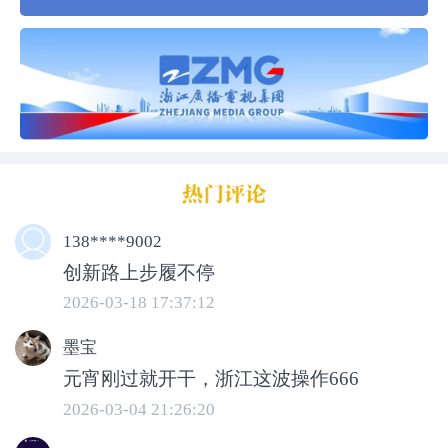
9000多平方米的展厅里，叉车轻捷穿梭，
工人有序忙碌，网架安装、机电管线铺设
138****9002
创新路上步履不停
等工作有条不紊地展开。为了让工友们安
2026-03-18 17:37:12
心上岗，建设方特意请来中医院的医生，
为返岗人员做健康检查，细致又暖心。
墨宝
元宵刚过就开干，浙江这波操作666
2026-03-04 21:26:20