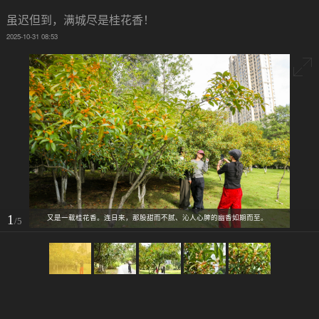
虽迟但到，满城尽是桂花香！
2025-10-31 08:53
1
又是一载桂花香。连日来，那股甜而不腻、沁人心脾的幽香如期而至。
/5