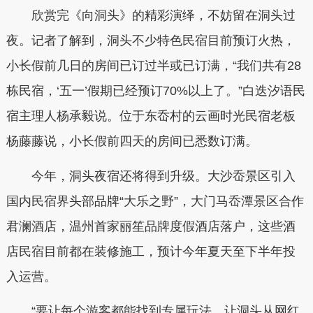
欣赏完《向洞头》的精彩演绎，不妨留在洞头过
夜。记者了解到，洞头不少特色民宿目前预订火热，
小长假前几日的房间已订过半或已订满，“我们共有28
栋民宿，‘五一’假期已经预订70%以上了。”白迭汐语民
宿主理人杨承毅说。位于东岙村的云画时光民宿老板
杨藤藤说，小长假前四天的房间已悉数订满。
今年，洞头夜宿还将得到升级。大沙岙景区引入
国内民宿界头部品牌“大乐之野”，大门马岙潭景区合作
君澜酒店，温州首家丽笙品牌度假酒店落户，这些酒
店民宿目前都在装修施工，预计今年夏天至下半年投
入运营。
“要让每个游客都能找到专属玩法，让洞头从网红