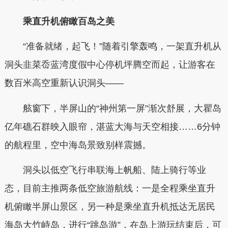
乘直升机俯瞰百岛之美
“准备就绪，起飞！”随着引擎轰鸣，一架直升机从
洞头韭菜岙蓝湾度假中心停机坪腾空而起，让游客在
数百米高空重新认识洞头——
舷窗下，半屏山的“神州第一屏”渐次舒展，大瞿岛
亿年礁石群映入眼帘，湛蓝大海与天空相接……6分钟
的航程里，空中海岛景致别样震撼。
洞头以低空飞行串联海上帆船、陆上骑行等业
态，目前主推两条低空旅游航线：一是全程乘坐直升
机俯瞰半屏山景区，另一种是乘坐直升机抵达无居民
海岛大竹峙岛，进行“跳岛游”，在岛上游玩结束后，可